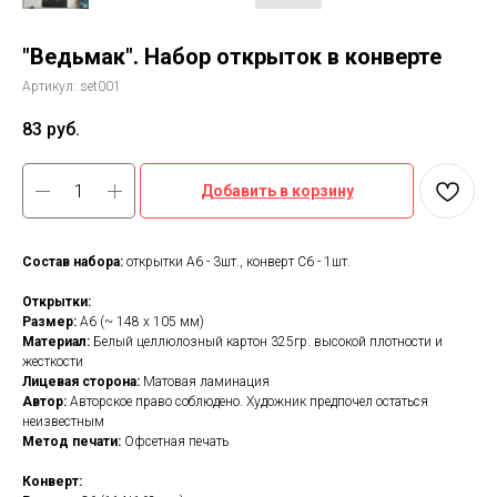
"Ведьмак". Набор открыток в конверте
Артикул:
set001
83
руб.
Добавить в корзину
Состав набора:
открытки А6 - 3шт., конверт С6 - 1шт.
Открытки:
Размер:
А6 (~ 148 х 105 мм)
Материал:
Белый целлюлозный картон 325гр. высокой плотности и
жесткости
Лицевая сторона:
Матовая ламинация
Автор:
Авторское право соблюдено. Художник предпочел остаться
неизвестным
Метод печати:
Офсетная печать
Конверт: