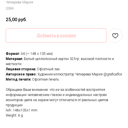
Четкарева Мария
0399
25,00
руб.
Добавить в корзину
Формат:
А6 (~ 148 х 105 мм)
Материал:
Белый целлюлозный картон 325гр. высокой плотности и
жесткости
Лицевая сторона:
Офсетный лак
Авторское право:
Художник-иллюстратор Четкарева Мария @graficalfox
Метод печати:
Офсетная печать
Обращаем Ваше внимание: что из-за особенностей восприятия
информации человеческим глазом и индивидуальных настроек
мониторов цвета на экране могут отличаться от реальных цветов
продукции.
lwh: 148x105x1 mm
Weight: 6 g