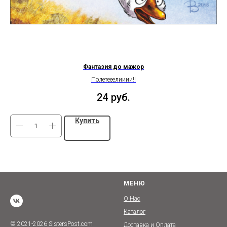
Фантазия до мажор
Полетееелииии!!
24
руб.
Купить
МЕНЮ
О Нас
Каталог
© 2021-2026 SistersPost.com
Доставка и Оплата