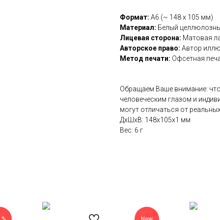
Формат:
А6 (~ 148 х 105 мм)
Материал:
Белый целлюлозный
Лицевая сторона:
Матовая л
Авторское право:
Автор иллю
Метод печати:
Офсетная печ
Обращаем Ваше внимание: что
человеческим глазом и индив
могут отличаться от реальных
ДxШxВ: 148x105x1 мм
Вес: 6 г
1%
New