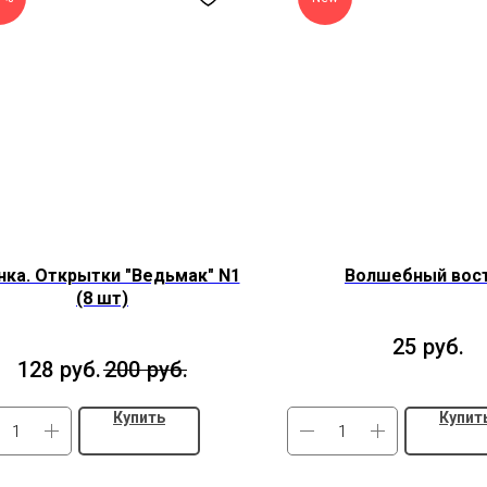
нка. Открытки "Ведьмак" N1
Волшебный вос
(8 шт)
25
руб.
128
руб.
200
руб.
Купить
Купит