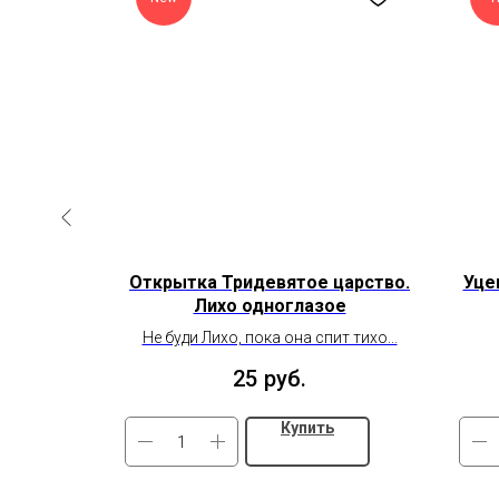
Открытка Тридевятое царство.
Уце
Лихо одноглазое
ителем!
Не буди Лихо, пока она спит тихо...
25
руб.
Купить