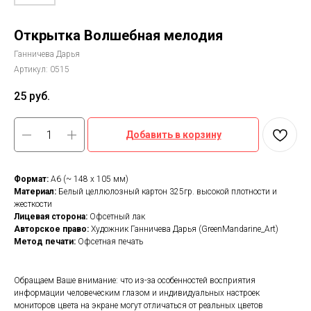
Открытка Волшебная мелодия
Ганничева Дарья
Артикул:
0515
25
руб.
Добавить в корзину
Формат:
А6 (~ 148 х 105 мм)
Материал:
Белый целлюлозный картон 325гр. высокой плотности и
жесткости
Лицевая сторона:
Офсетный лак
Авторское право:
Художник Ганничева Дарья (GreenMandarine_Art)
Метод печати:
Офсетная печать
Обращаем Ваше внимание: что из-за особенностей восприятия
информации человеческим глазом и индивидуальных настроек
мониторов цвета на экране могут отличаться от реальных цветов