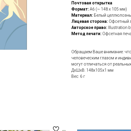
Почтовая открытка
Формат:
А6 (~ 148 х 105 мм)
Материал:
Белый целлюлозный
Лицевая сторона:
Офсетный 
Авторское право:
Illustration 
Метод печати:
Офсетная печ
Обращаем Ваше внимание: что
человеческим глазом и индив
могут отличаться от реальных
ДxШxВ: 148x105x1 мм
Вес: 6 г