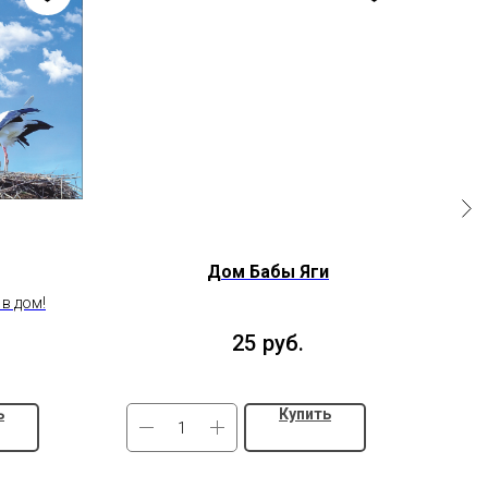
Дом Бабы Яги
в дом!
25
руб.
ь
Купить