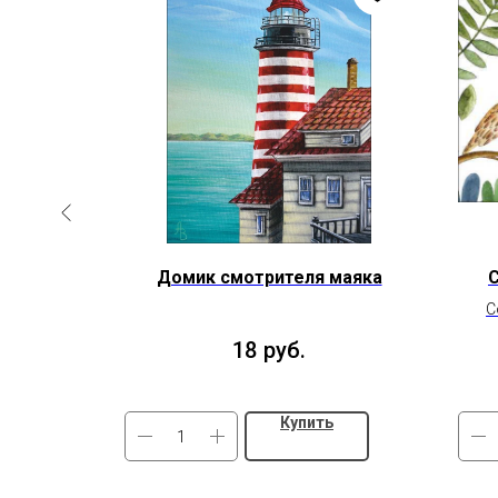
царство.
Домик смотрителя маяка
и
С
18
руб.
Купить