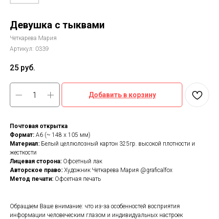
Девушка с тыквами
Четкарева Мария
Артикул:
0339
25
руб.
Добавить в корзину
Почтовая открытка
Формат:
А6 (~ 148 х 105 мм)
Материал:
Белый целлюлозный картон 325гр. высокой плотности и
жесткости
Лицевая сторона:
Офсетный лак
Авторское право:
Художник Четкарева Мария @graficalfox
Метод печати:
Офсетная печать
Обращаем Ваше внимание: что из-за особенностей восприятия
информации человеческим глазом и индивидуальных настроек