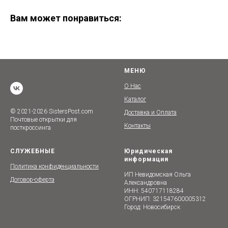
Вам может понравиться:
МЕНЮ
О Нас
Каталог
© 2021-2026 SistersPost.com
Доставка и Оплата
Почтовые открытки для
Контакты
посткроссинга
СЛУЖЕБНЫЕ
Юридическая
информация
Политика конфиденциальности
ИП Невидомская Ольга
Договор-оферта
Александровна
ИНН: 540717118284
ОГРНИП: 321547600005312
Город: Новосибирск