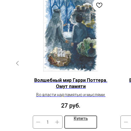
е 2"
Волшебный мир Гарри Поттера.
Омут памяти
Во власти над памятью и мыслями.
27
руб.
Купить