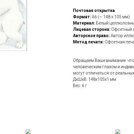
Почтовая открытка
Формат:
А6 (~ 148 х 105 мм)
Материал:
Белый целлюлозный
Лицевая сторона:
Офсетный 
Авторское право:
Автор иллю
Метод печати:
Офсетная печ
Обращаем Ваше внимание: что
человеческим глазом и индив
могут отличаться от реальных
ДxШxВ: 148x105x1 мм
Вес: 6 г