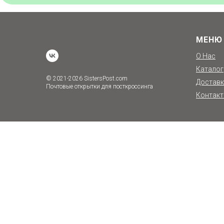
МЕНЮ
О Нас
Каталог
© 2021-2026 SistersPost.com
Доставк
Почтовые открытки для посткроссинга
Контак