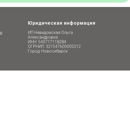
Юридическая информация
ти
ИП Невидомская Ольга
Александровна
ИНН: 540717118284
ОГРНИП: 321547600005312
Город: Новосибирск