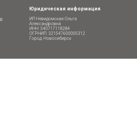
Юридическая информация
ти
ИП Невидомская Ольга
Александровна
ИНН: 540717118284
ОГРНИП: 321547600005312
Город: Новосибирск