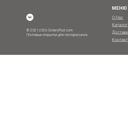
МЕНЮ
О Нас
Каталог
© 2021-2026 SistersPost.com
Доставк
Почтовые открытки для посткроссинга
Контак