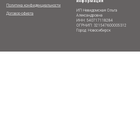
информация
Политика конфиденциальности
ИП Невидомская Ольга
Договор-оферта
Александровна
ИНН: 540717118284
ОГРНИП: 321547600005312
Город: Новосибирск