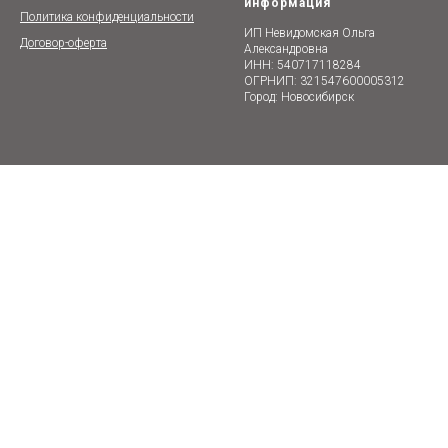
информация
Политика конфиденциальности
ИП Невидомская Ольга
Договор-оферта
Александровна
ИНН: 540717118284
ОГРНИП: 321547600005312
Город: Новосибирск