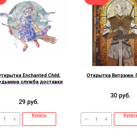
ткрытка Enchanted Child.
Открытка Витражи. 
едьмина служба доставки
30
руб.
29
руб.
Купить
Купит