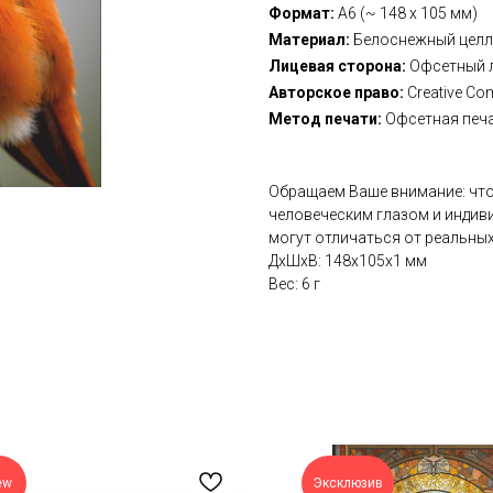
Формат:
А6 (~ 148 х 105 мм)
Материал:
Белоснежный целл
Лицевая сторона:
Офсетный 
Авторское право:
Creative Co
Метод печати:
Офсетная печ
Обращаем Ваше внимание: что
человеческим глазом и индив
могут отличаться от реальных
ДxШxВ: 148x105x1 мм
Вес: 6 г
ew
Эксклюзив