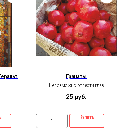
Геральт
Гранаты
За
Невозможно отвести глаз
25
руб.
ь
Купить