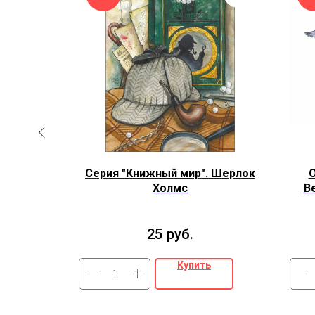
царство.
Серия "Книжный мир". Шерлок
О
Птицы
Холмс
В
25
руб.
Купить