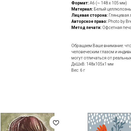
Формат:
А6 (~ 148 х 105 мм)
Материал:
Белый целлюлозный
Лицевая сторона:
Глянцевая 
Авторское право:
Photo by Br
Метод печати:
Офсетная печ
Обращаем Ваше внимание: что
человеческим глазом и индив
могут отличаться от реальных
ДxШxВ: 148x105x1 мм
Вес: 6 г