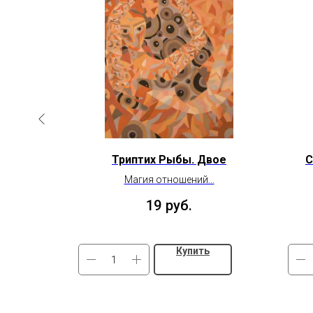
ые гончие
Триптих Рыбы. Двое
С
Магия отношений...
19
руб.
Купить