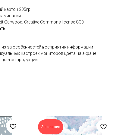
 картон 295гр.
ламинация
ett Garwood; Creative Commons license CC0
ать
 из-за особенностей восприятия информации
идуальных настроек мониторов цвета на экране
 цветов продукции.
Эксклюзив
N