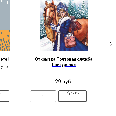
ете!
Открытка Почтовая служба
От
Снегурочки
душе!
29
руб.
ь
Купить